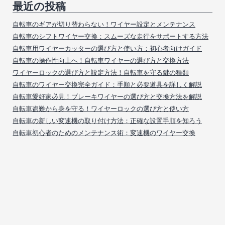
最近の投稿
自転車のギアが切り替わらない！ワイヤー設定とメンテナンス
自転車のシフトワイヤー交換：スムーズな走行をサポートする方法
自転車用ワイヤーカッターの選び方と使い方：初心者向けガイド
自転車の操作性向上へ！自転車ワイヤーの選び方と交換方法
ワイヤーロックの選び方と設定方法！自転車を守る鍵の種類
自転車のワイヤー交換完全ガイド：手順と必要道具を詳しく解説
自転車愛好家必見！ブレーキワイヤーの選び方と交換方法を解説
自転車盗難から身を守る！ワイヤーロックの選び方と使い方
自転車の新しい変速機の取り付け方法：正確な設置手順を知ろう
自転車初心者のためのメンテナンス術：変速機のワイヤー交換