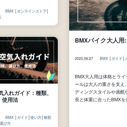
BMX
│
オンラインストア
│
販
BMXバイク大人用
2023.09.27
BMX
│
ガイド
│
BMX大人用は体格とラ
ールは大人の重さを支え
ディングスタイルや過酷
空気入れガイド：種類、
、使用法
長と体重に合ったBMXを
BMX
│
ガイド
│
使い方
│
種類
選び方