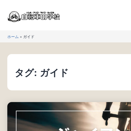
コ
ン
テ
ン
自
ツ
ホーム
»
ガイド
転
へ
車
ス
の
キ
学
ッ
タグ:
ガイド
校
プ