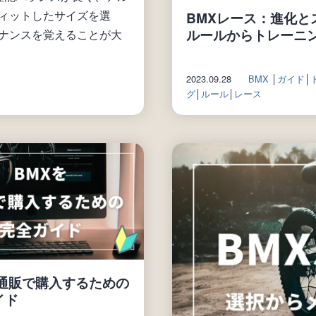
ィットしたサイズを選
BMXレース：進化と
ルールからトレーニ
ナンスを覚えることが大
2023.09.28
BMX
│
ガイド
│
グ
│
ルール
│
レース
を通販で購入するための
イド