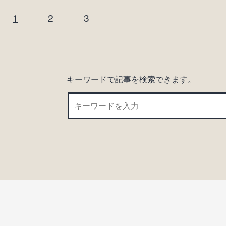
投
1
2
3
稿
の
ペ
キーワードで記事を検索できます。
ー
ジ
送
り