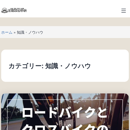
コ
ン
自
テ
転
ン
車
ツ
ホーム
»
知識・ノウハウ
の
へ
学
ス
校
キ
ッ
カテゴリー:
知識・ノウハウ
プ