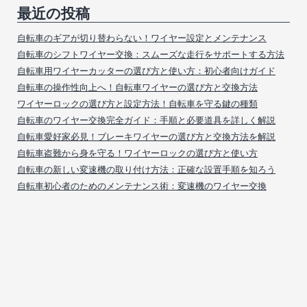
最近の投稿
自転車のギアが切り替わらない！ワイヤー設定とメンテナンス
自転車のシフトワイヤー交換：スムーズな走行をサポートする方法
自転車用ワイヤーカッターの選び方と使い方：初心者向けガイド
自転車の操作性向上へ！自転車ワイヤーの選び方と交換方法
ワイヤーロックの選び方と設定方法！自転車を守る鍵の種類
自転車のワイヤー交換完全ガイド：手順と必要道具を詳しく解説
自転車愛好家必見！ブレーキワイヤーの選び方と交換方法を解説
自転車盗難から身を守る！ワイヤーロックの選び方と使い方
自転車の新しい変速機の取り付け方法：正確な設置手順を知ろう
自転車初心者のためのメンテナンス術：変速機のワイヤー交換