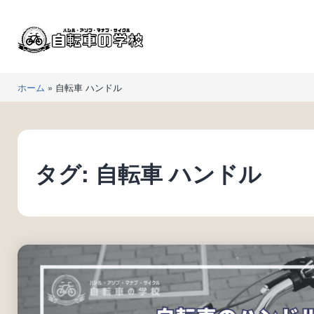
コ
ン
テ
ン
自
ツ
ホーム
»
自転車 ハンドル
転
へ
車
ス
の
キ
学
ッ
タグ:
自転車 ハンドル
校
プ