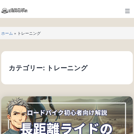
コ
ン
自
テ
転
ン
車
ツ
ホーム
»
トレーニング
の
へ
学
ス
校
キ
ッ
カテゴリー:
トレーニング
プ