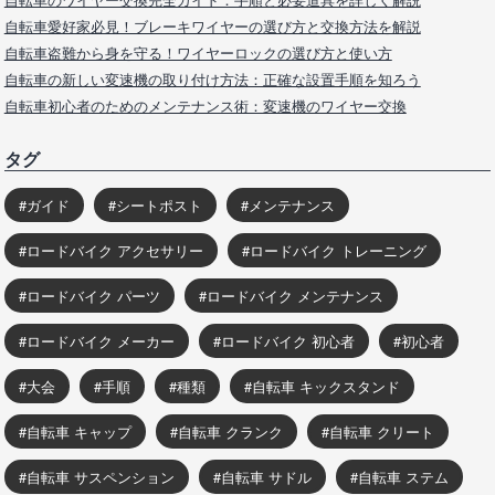
自転車愛好家必見！ブレーキワイヤーの選び方と交換方法を解説
自転車盗難から身を守る！ワイヤーロックの選び方と使い方
自転車の新しい変速機の取り付け方法：正確な設置手順を知ろう
自転車初心者のためのメンテナンス術：変速機のワイヤー交換
タグ
ガイド
シートポスト
メンテナンス
ロードバイク アクセサリー
ロードバイク トレーニング
ロードバイク パーツ
ロードバイク メンテナンス
ロードバイク メーカー
ロードバイク 初心者
初心者
大会
手順
種類
自転車 キックスタンド
自転車 キャップ
自転車 クランク
自転車 クリート
自転車 サスペンション
自転車 サドル
自転車 ステム