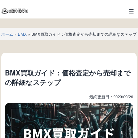
コ
ン
自
テ
転
ン
車
ツ
ホーム
»
BMX
»
BMX買取ガイド：価格査定から売却までの詳細なステップ
の
へ
学
ス
校
キ
ッ
プ
BMX買取ガイド：価格査定から売却まで
の詳細なステップ
最終更新日：2023/09/26