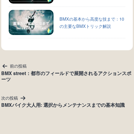
BMXの基本から高度な技まで：10
の主要なBMXトリック解説
投
前の投稿
稿
BMX street：都市のフィールドで展開されるアクションスポ
ーツ
ナ
ビ
ゲ
次の投稿
ー
BMXバイク大人用: 選択からメンテナンスまでの基本知識
シ
ョ
ン