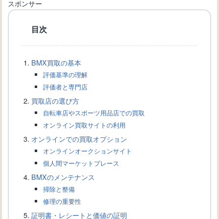
らトレーニングまで
スポンサー
目次
BMX競技用自転車：機材選択から競技
ルールまで
BMX買取の基本
評価基準の理解
BMXバイク大人用: 選択からメンテナ
評価者と専門店
ンスまでの基本知識
買取店の選び方
自転車店やスポーツ用品店での買取
オンライン買取サイトの利用
BMX street：都市のフィールドで展開
オンラインでの買取オプション
されるアクションスポーツ
オンラインオークションサイト
個人間マーケットプレース
BMXのメンテナンス
BMXを通販で購入するための完全ガイ
掃除と整備
ド
修理の重要性
証明書・レシートと価値の証明