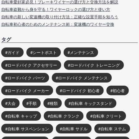
自転車愛好家必見！ブレーキワイヤーの選び方と交換方法を解説
自転車盗難から身を守る！ワイヤーロックの選び方と使い方
自転車の新しい変速機の取り付け方法：正確な設置手順を知ろう
自転車初心者のためのメンテナンス術：変速機のワイヤー交換
タグ
ガイド
シートポスト
メンテナンス
ロードバイク アクセサリー
ロードバイク トレーニング
ロードバイク パーツ
ロードバイク メンテナンス
ロードバイク メーカー
ロードバイク 初心者
初心者
大会
手順
種類
自転車 キックスタンド
自転車 キャップ
自転車 クランク
自転車 クリート
自転車 サスペンション
自転車 サドル
自転車 ステム