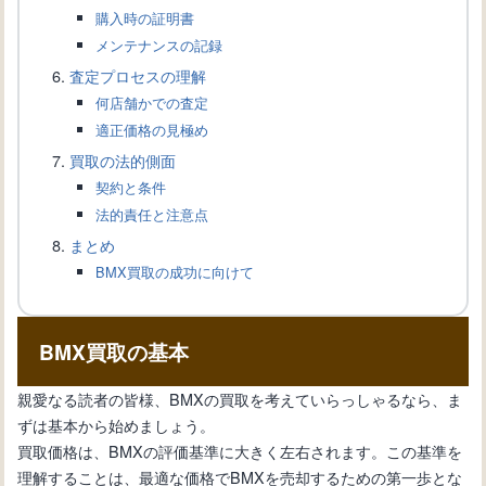
購入時の証明書
BMX自転車の保護：最適なロックと鍵
メンテナンスの記録
の選び方と保管方法
査定プロセスの理解
何店舗かでの査定
BMX愛好家へ: BMXショップガイ
適正価格の見極め
ド
買取の法的側面
契約と条件
法的責任と注意点
BMXファッション：スポーツとスタイ
まとめ
ルを融合する
BMX買取の成功に向けて
BMXフリースタイル：起源から技術ま
BMX買取の基本
での全貌
親愛なる読者の皆様、BMXの買取を考えていらっしゃるなら、ま
ずは基本から始めましょう。
BMXフレームの全て：種類、素材、デ
買取価格は、BMXの評価基準に大きく左右されます。この基準を
ザイン、重量、そして選び方のポイン
理解することは、最適な価格でBMXを売却するための第一歩とな
ト