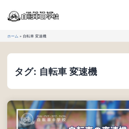
コ
ン
テ
ン
自
ツ
ホーム
»
自転車 変速機
転
へ
車
ス
の
キ
学
ッ
タグ:
自転車 変速機
校
プ