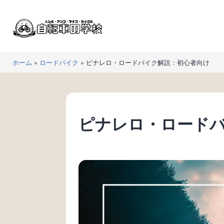
コ
ン
テ
ン
自
ツ
ホーム
»
ロードバイク
»
ピナレロ・ロードバイク解説：初心者向け
転
へ
車
ス
の
キ
学
ッ
ピナレロ・ロード
校
プ