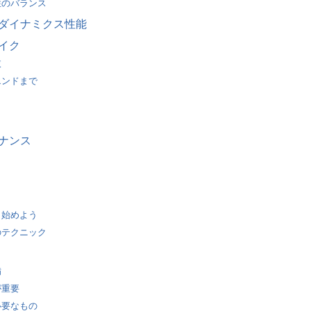
性のバランス
ダイナミクス性能
イク
肢
エンドまで
ナンス
ら始めよう
のテクニック
備
が重要
必要なもの