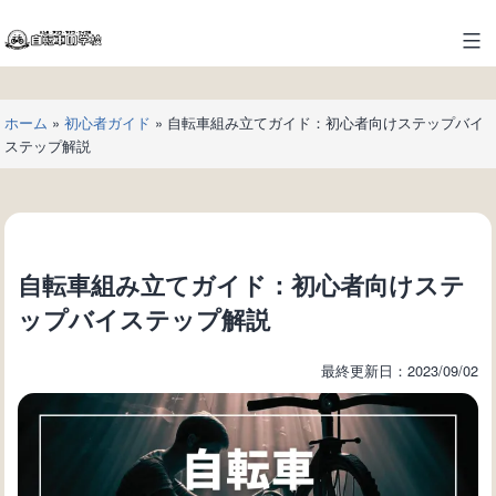
コ
ン
自
テ
転
ン
車
ツ
ホーム
»
初心者ガイド
»
自転車組み立てガイド：初心者向けステップバイ
の
へ
ステップ解説
学
ス
校
キ
ッ
プ
自転車組み立てガイド：初心者向けステ
ップバイステップ解説
最終更新日：2023/09/02