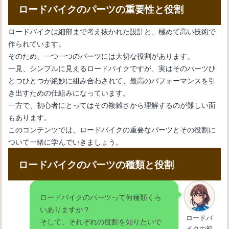
ロードバイクのパーツの重要性と役割
ロードバイクは細部まで考え抜かれた設計と、極めて高い技術で
自転車組み立てガイド：初心者向けス
作られています。
テップバイステップ解説
そのため、一つ一つのパーツには大切な役割があります。
一見、シンプルに見えるロードバイクですが、実はそのパーツひ
とつひとつが絶妙に組み合わされて、最高のパフォーマンスを引
サイクリング初心者ガイド：基礎知識
き出すための仕組みになっています。
から楽しみ方まで
一方で、初心者にとってはその複雑さから理解するのが難しい面
もあります。
このコンテンツでは、ロードバイクの重要なパーツとその役割に
ついて一緒に学んでいきましょう。
ロードバイクのパーツの種類と役割
ロードバイクのパーツって何種類くら
いありますか？
ロードバ
そして、それぞれの役割を知りたいで
イクの初