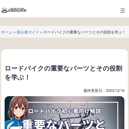
コ
ン
自
テ
転
ン
車
ツ
ホーム
»
初心者ガイド
»
ロードバイクの重要なパーツとその役割を学ぶ！
の
へ
学
ス
校
キ
ッ
プ
ロードバイクの重要なパーツとその役割
を学ぶ！
最終更新日：2023/12/16