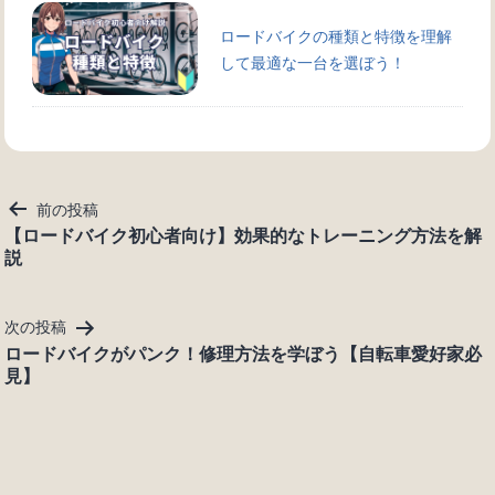
ロードバイクの種類と特徴を理解
して最適な一台を選ぼう！
投
前の投稿
稿
【ロードバイク初心者向け】効果的なトレーニング方法を解
説
ナ
ビ
ゲ
次の投稿
ー
ロードバイクがパンク！修理方法を学ぼう【自転車愛好家必
シ
見】
ョ
ン