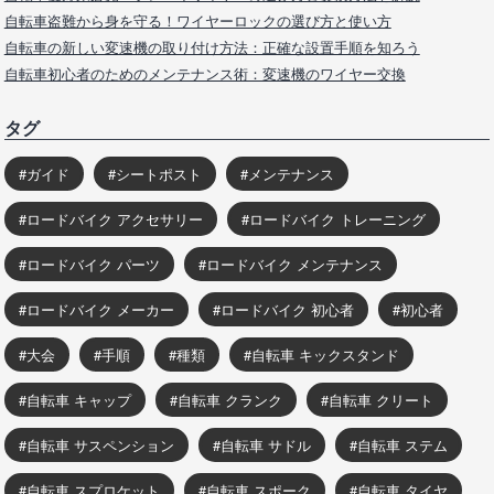
自転車盗難から身を守る！ワイヤーロックの選び方と使い方
自転車の新しい変速機の取り付け方法：正確な設置手順を知ろう
自転車初心者のためのメンテナンス術：変速機のワイヤー交換
タグ
ガイド
シートポスト
メンテナンス
ロードバイク アクセサリー
ロードバイク トレーニング
ロードバイク パーツ
ロードバイク メンテナンス
ロードバイク メーカー
ロードバイク 初心者
初心者
大会
手順
種類
自転車 キックスタンド
自転車 キャップ
自転車 クランク
自転車 クリート
自転車 サスペンション
自転車 サドル
自転車 ステム
自転車 スプロケット
自転車 スポーク
自転車 タイヤ