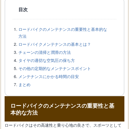
目次
ロードバイク用アクセサリーの必要性
と選び方【初心者向け】
ロードバイクのメンテナンスの重要性と基本的な
方法
ロードバイクの乗り方や操作の基礎を
ロードバイクメンテナンスの基本とは？
学ぼう！初心者必見！
チェーンの清掃と潤滑の方法
タイヤの適切な空気圧の保ち方
その他の定期的なメンテナンスポイント
ロードバイク初心者必見！選び方のポ
メンテナンスにかかる時間の目安
イントとおすすめモデル
まとめ
ピストバイク初心者ガイド：入門から
ロードバイクのメンテナンスの重要性と基
上級技術まで
本的な方法
ロードバイクはその高速性と乗り心地の良さで、スポーツとして
自転車組み立てガイド：初心者向けス