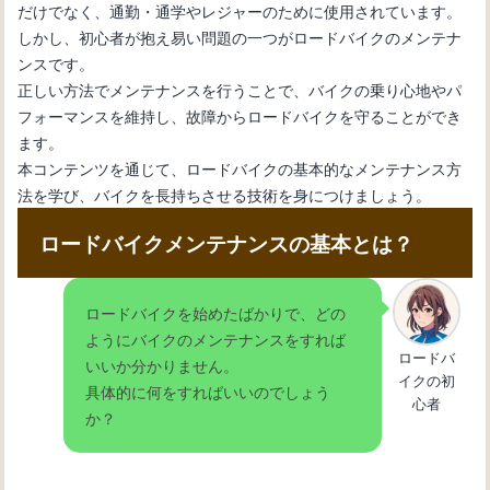
だけでなく、通勤・通学やレジャーのために使用されています。
テップバイステップ解説
しかし、初心者が抱え易い問題の一つがロードバイクのメンテナ
ンスです。
正しい方法でメンテナンスを行うことで、バイクの乗り心地やパ
サイクリング初心者ガイド：基礎知識
フォーマンスを維持し、故障からロードバイクを守ることができ
から楽しみ方まで
ます。
本コンテンツを通じて、ロードバイクの基本的なメンテナンス方
法を学び、バイクを長持ちさせる技術を身につけましょう。
ロードバイクメンテナンスの基本とは？
ロードバイクを始めたばかりで、どの
ようにバイクのメンテナンスをすれば
ロードバ
いいか分かりません。
イクの初
具体的に何をすればいいのでしょう
心者
か？