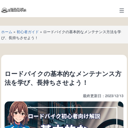
コ
ン
自
テ
転
ン
車
ツ
ホーム
»
初心者ガイド
»
ロードバイクの基本的なメンテナンス方法を学
の
へ
び、長持ちさせよう！
学
ス
校
キ
ッ
プ
ロードバイクの基本的なメンテナンス方
法を学び、長持ちさせよう！
最終更新日：2023/12/13