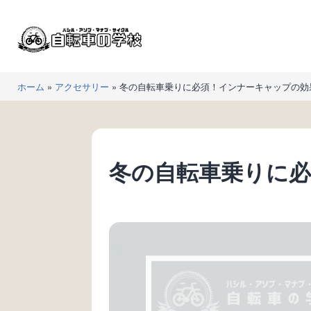
コ
ン
テ
ン
自
ツ
ホーム
»
アクセサリー
»
冬の自転車乗りに必須！インナーキャップの効
転
へ
車
ス
の
キ
学
ッ
冬の自転車乗りに
校
プ