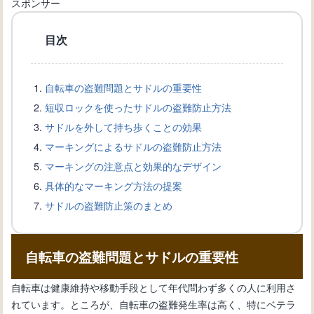
スポンサー
目次
自転車のワイヤー交換完全ガイド：手
順と必要道具を詳しく解説
自転車の盗難問題とサドルの重要性
短収ロックを使ったサドルの盗難防止方法
自転車愛好家必見！ブレーキワイヤー
サドルを外して持ち歩くことの効果
の選び方と交換方法を解説
マーキングによるサドルの盗難防止方法
マーキングの注意点と効果的なデザイン
具体的なマーキング方法の提案
自転車盗難から身を守る！ワイヤーロ
サドルの盗難防止策のまとめ
ックの選び方と使い方
自転車の盗難問題とサドルの重要性
自転車の新しい変速機の取り付け方
法：正確な設置手順を知ろう
自転車は健康維持や移動手段として年代問わず多くの人に利用さ
れています。ところが、自転車の盗難発生率は高く、特にベテラ