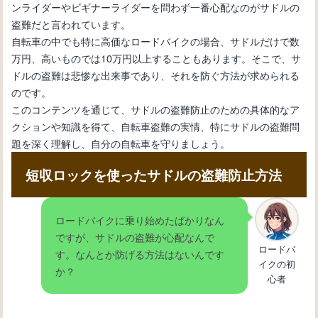
ンライダーやビギナーライダーを問わず一番心配なのがサドルの
自転車初心者のためのメンテナンス
盗難だと言われています。
術：変速機のワイヤー交換
自転車の中でも特に高価なロードバイクの場合、サドルだけで数
万円、高いものでは10万円以上することもあります。そこで、サ
ドルの盗難は悲惨な出来事であり、それを防ぐ方法が求められる
自転車の内装変速機の仕組みとメンテ
のです。
ナンス方法を理解しよう
このコンテンツを通じて、サドルの盗難防止のための具体的なア
クションや知識を得て、自転車盗難の実情、特にサドルの盗難問
題を深く理解し、自分の自転車を守りましょう。
自転車の変速機が動かない：その原因
と解決法を紹介
短収ロックを使ったサドルの盗難防止方法
ロードバイクに乗り始めたばかりなん
自転車の変速機の使い方：基本操作と
ですが、サドルの盗難が心配なんで
効果的なギア選択法
ロードバ
す。なんとか防げる方法はないんです
イクの初
か？
心者
自転車の変速機が故障：修理方法と必
要なツール