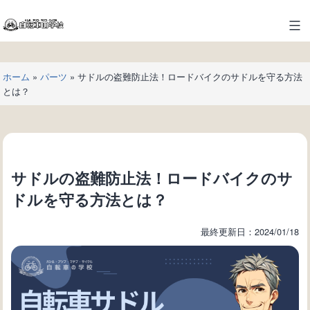
コ
ン
自
テ
転
ン
車
ツ
ホーム
»
パーツ
»
サドルの盗難防止法！ロードバイクのサドルを守る方法
の
へ
とは？
学
ス
校
キ
ッ
プ
サドルの盗難防止法！ロードバイクのサ
ドルを守る方法とは？
最終更新日：2024/01/18