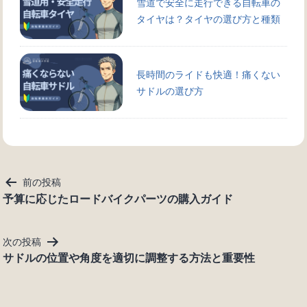
雪道で安全に走行できる自転車の
タイヤは？タイヤの選び方と種類
長時間のライドも快適！痛くない
サドルの選び方
投
前の投稿
稿
予算に応じたロードバイクパーツの購入ガイド
ナ
ビ
次の投稿
ゲ
サドルの位置や角度を適切に調整する方法と重要性
ー
シ
ョ