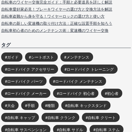
自転車のワイヤー交換完全ガイド：手順と必要道具を詳しく解説
自転車愛好家必見！ブレーキワイヤーの選び方と交換方法を解説
自転車盗難から身を守る！ワイヤーロックの選び方と使い方
自転車の新しい変速機の取り付け方法：正確な設置手順を知ろう
自転車初心者のためのメンテナンス術：変速機のワイヤー交換
タグ
ガイド
シートポスト
メンテナンス
ロードバイク アクセサリー
ロードバイク トレーニング
ロードバイク パーツ
ロードバイク メンテナンス
ロードバイク メーカー
ロードバイク 初心者
初心者
大会
手順
種類
自転車 キックスタンド
自転車 キャップ
自転車 クランク
自転車 クリート
自転車 サスペンション
自転車 サドル
自転車 ステム