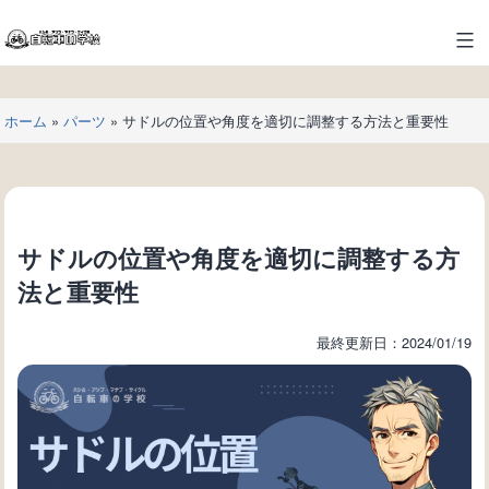
コ
ン
自
テ
転
ン
車
ツ
ホーム
»
パーツ
»
サドルの位置や角度を適切に調整する方法と重要性
の
へ
学
ス
校
キ
ッ
プ
サドルの位置や角度を適切に調整する方
法と重要性
最終更新日：2024/01/19