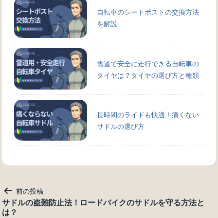
自転車のシートポストの交換方法
を解説
雪道で安全に走行できる自転車の
タイヤは？タイヤの選び方と種類
長時間のライドも快適！痛くない
サドルの選び方
投
前の投稿
稿
サドルの盗難防止法！ロードバイクのサドルを守る方法と
は？
ナ