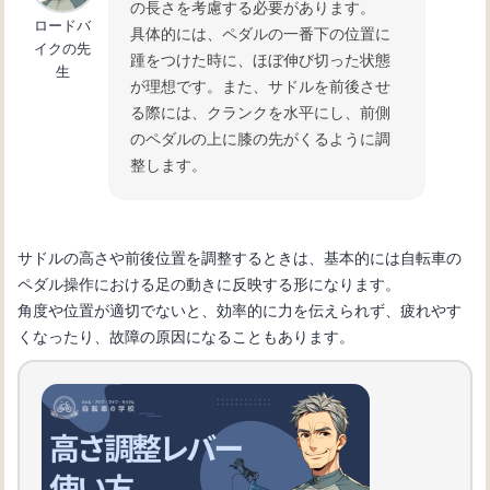
の長さを考慮する必要があります。
自転車の変速機が故障：修理方法と必
ロードバ
具体的には、ペダルの一番下の位置に
要なツール
イクの先
踵をつけた時に、ほぼ伸び切った状態
生
が理想です。また、サドルを前後させ
る際には、クランクを水平にし、前側
自転車初心者必見！変速機の仕組みと
のペダルの上に膝の先がくるように調
使い方を徹底解説
整します。
サドルの高さや前後位置を調整するときは、基本的には自転車の
ペダル操作における足の動きに反映する形になります。
角度や位置が適切でないと、効率的に力を伝えられず、疲れやす
くなったり、故障の原因になることもあります。