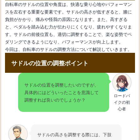
自転車のサドルの位置や角度は、快適な乗り心地やパフォーマン
スを左右する重要な要素です。サドルの高さが低すぎると、膝に
負担がかかり、痛みや怪我の原因になります。また、高すぎる
自転車初心者のためのメンテナンス
と、ペダルを踏み込む力が伝わりにくくなり、疲れやすくなりま
術：変速機のワイヤー交換
す。サドルの前後位置も、適切に調整することで、楽な姿勢でペ
ダリングできるようになり、パフォーマンスが向上します。
今回は、自転車のサドルの調整方法について解説していきます。
自転車の内装変速機の仕組みとメンテ
ナンス方法を理解しよう
サドルの位置の調整ポイント
自転車の変速機が動かない：その原因
サドルの位置を調整したいのですが、
と解決法を紹介
具体的にはどういったことを意識して
ロードバ
調整すれば良いのでしょうか？
イクの初
心者
自転車の変速機の使い方：基本操作と
効果的なギア選択法
サドルの高さを調整する際には、下肢