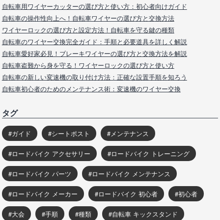
自転車用ワイヤーカッターの選び方と使い方：初心者向けガイド
自転車の操作性向上へ！自転車ワイヤーの選び方と交換方法
ワイヤーロックの選び方と設定方法！自転車を守る鍵の種類
自転車のワイヤー交換完全ガイド：手順と必要道具を詳しく解説
自転車愛好家必見！ブレーキワイヤーの選び方と交換方法を解説
自転車盗難から身を守る！ワイヤーロックの選び方と使い方
自転車の新しい変速機の取り付け方法：正確な設置手順を知ろう
自転車初心者のためのメンテナンス術：変速機のワイヤー交換
タグ
ガイド
シートポスト
メンテナンス
ロードバイク アクセサリー
ロードバイク トレーニング
ロードバイク パーツ
ロードバイク メンテナンス
ロードバイク メーカー
ロードバイク 初心者
初心者
大会
手順
種類
自転車 キックスタンド