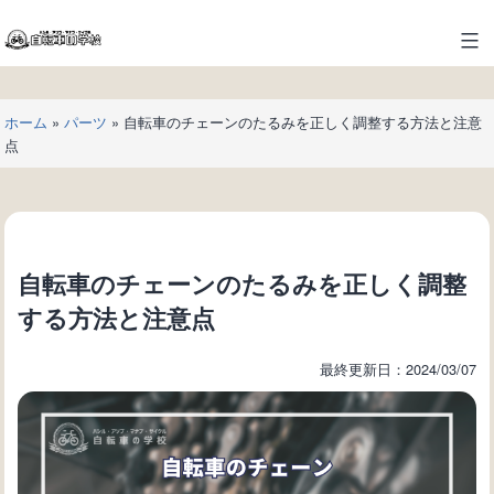
コ
ン
自
テ
転
ン
車
ツ
ホーム
»
パーツ
»
自転車のチェーンのたるみを正しく調整する方法と注意
の
へ
点
学
ス
校
キ
ッ
プ
自転車のチェーンのたるみを正しく調整
する方法と注意点
最終更新日：2024/03/07