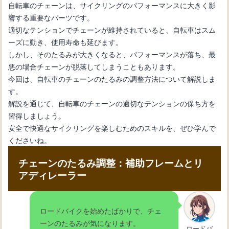
自転車のチェーンは、サイクリングのパフォーマンスに大きく影
響する重要なパーツです。
自転車初心者のためのメンテナンス
適切なテンションでチェーンが維持されていると、自転車はスム
術：変速機のワイヤー交換
ーズに動き、使用寿命も延びます。
しかし、そのたるみが大きくなると、パフォーマンスが落ち、最
悪の場合チェーンが脱落してしまうこともあります。
自転車の内装変速機の仕組みとメンテ
今回は、自転車のチェーンのたるみの調整方法について解説しま
ナンス方法を理解しよう
す。
解説を通じて、自転車のチェーンの適切なテンションの保ち方を
習得しましょう。
自転車の変速機が動かない：その原因
安全で快適なサイクリングを楽しむためのスキルを、ぜひ学んで
と解決法を紹介
くださいね。
チェーンのたるみ調整：補助フレームとリ
自転車の変速機の使い方：基本操作と
アディレーラー
効果的なギア選択法
ロードバイクを始めたばかりで、チェ
自転車の変速機が故障：修理方法と必
ーンのたるみが気になります。
ロードバ