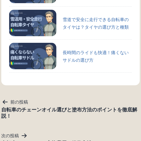
雪道で安全に走行できる自転車の
タイヤは？タイヤの選び方と種類
長時間のライドも快適！痛くない
サドルの選び方
投
前の投稿
稿
自転車のチェーンオイル選びと塗布方法のポイントを徹底解
説！
ナ
ビ
ゲ
次の投稿
ー