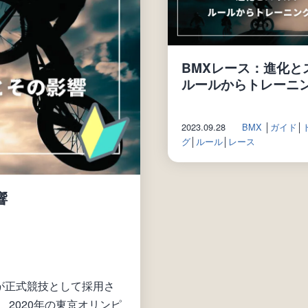
BMXレース：進化と
ルールからトレーニ
2023.09.28
BMX
│
ガイド
│
グ
│
ルール
│
レース
響
グが正式競技として採用さ
2020年の東京オリンピ