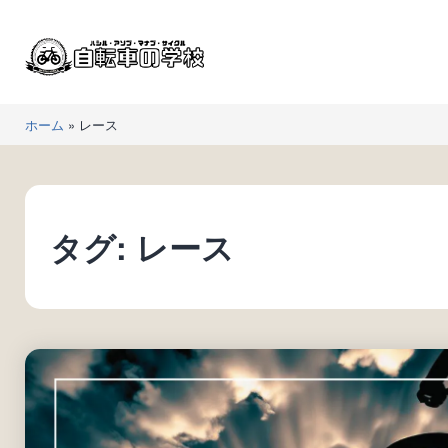
コ
ン
テ
ン
自
ツ
ホーム
»
レース
転
へ
車
ス
の
キ
学
ッ
タグ:
レース
校
プ