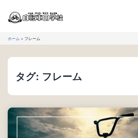
コ
ン
テ
ン
自
ツ
ホーム
»
フレーム
転
へ
車
ス
の
キ
学
ッ
タグ:
フレーム
校
プ