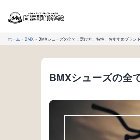
コ
ン
テ
ン
自
ツ
ホーム
»
BMX
»
BMXシューズの全て：選び方、特性、おすすめブラン
転
へ
車
ス
の
キ
学
ッ
BMXシューズの全
校
プ