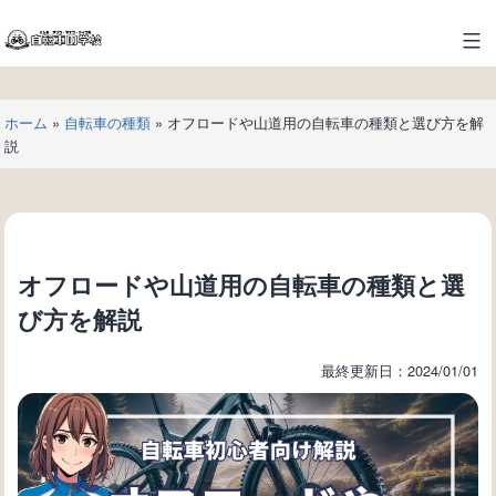
コ
ン
自
テ
転
ン
車
ツ
ホーム
»
自転車の種類
»
オフロードや山道用の自転車の種類と選び方を解
の
へ
説
学
ス
校
キ
ッ
プ
オフロードや山道用の自転車の種類と選
び方を解説
最終更新日：2024/01/01