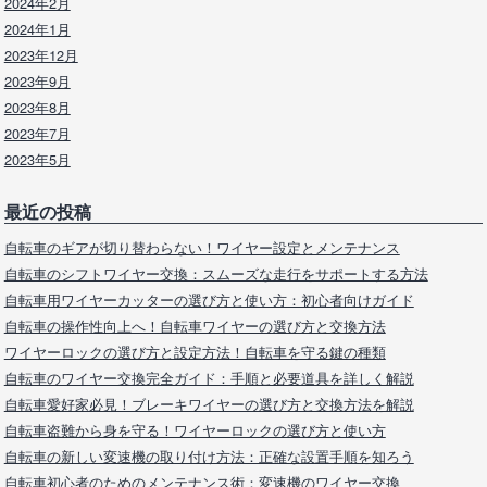
2024年2月
2024年1月
2023年12月
2023年9月
2023年8月
2023年7月
2023年5月
最近の投稿
自転車のギアが切り替わらない！ワイヤー設定とメンテナンス
自転車のシフトワイヤー交換：スムーズな走行をサポートする方法
自転車用ワイヤーカッターの選び方と使い方：初心者向けガイド
自転車の操作性向上へ！自転車ワイヤーの選び方と交換方法
ワイヤーロックの選び方と設定方法！自転車を守る鍵の種類
自転車のワイヤー交換完全ガイド：手順と必要道具を詳しく解説
自転車愛好家必見！ブレーキワイヤーの選び方と交換方法を解説
自転車盗難から身を守る！ワイヤーロックの選び方と使い方
自転車の新しい変速機の取り付け方法：正確な設置手順を知ろう
自転車初心者のためのメンテナンス術：変速機のワイヤー交換