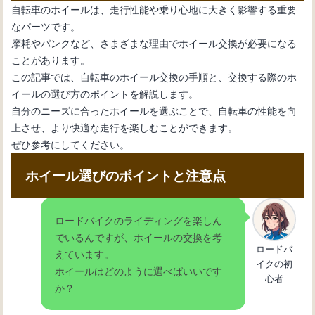
自転車のホイールは、走行性能や乗り心地に大きく影響する重要
なパーツです。
自転車初心者のためのメンテナンス
摩耗やパンクなど、さまざまな理由でホイール交換が必要になる
術：変速機のワイヤー交換
ことがあります。
この記事では、自転車のホイール交換の手順と、交換する際のホ
イールの選び方のポイントを解説します。
自転車の内装変速機の仕組みとメンテ
自分のニーズに合ったホイールを選ぶことで、自転車の性能を向
ナンス方法を理解しよう
上させ、より快適な走行を楽しむことができます。
ぜひ参考にしてください。
自転車の変速機が動かない：その原因
ホイール選びのポイントと注意点
と解決法を紹介
ロードバイクのライディングを楽しん
でいるんですが、ホイールの交換を考
自転車の変速機の使い方：基本操作と
ロードバ
えています。
効果的なギア選択法
イクの初
ホイールはどのように選べばいいです
心者
か？
自転車の変速機が故障：修理方法と必