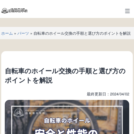
コ
ン
自
テ
転
ン
車
ツ
ホーム
»
パーツ
»
自転車のホイール交換の手順と選び方のポイントを解説
の
へ
学
ス
校
キ
ッ
プ
自転車のホイール交換の手順と選び方の
ポイントを解説
最終更新日：2024/04/02