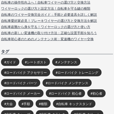
自転車の操作性向上へ！自転車ワイヤーの選び方と交換方法
ワイヤーロックの選び方と設定方法！自転車を守る鍵の種類
自転車のワイヤー交換完全ガイド：手順と必要道具を詳しく解説
自転車愛好家必見！ブレーキワイヤーの選び方と交換方法を解説
自転車盗難から身を守る！ワイヤーロックの選び方と使い方
自転車の新しい変速機の取り付け方法：正確な設置手順を知ろう
自転車初心者のためのメンテナンス術：変速機のワイヤー交換
タグ
ガイド
シートポスト
メンテナンス
ロードバイク アクセサリー
ロードバイク トレーニング
ロードバイク パーツ
ロードバイク メンテナンス
ロードバイク メーカー
ロードバイク 初心者
初心者
大会
手順
種類
自転車 キックスタンド