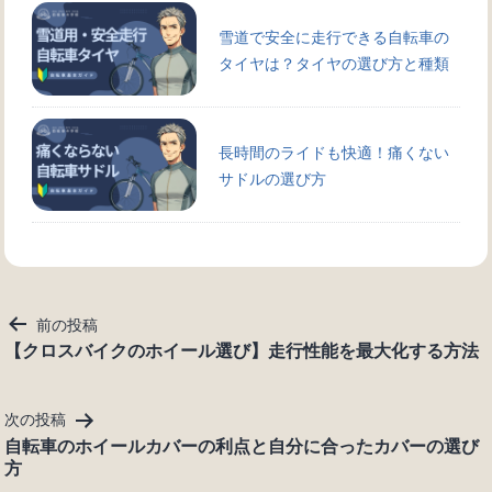
雪道で安全に走行できる自転車の
タイヤは？タイヤの選び方と種類
長時間のライドも快適！痛くない
サドルの選び方
投
前の投稿
稿
【クロスバイクのホイール選び】走行性能を最大化する方法
ナ
ビ
次の投稿
ゲ
自転車のホイールカバーの利点と自分に合ったカバーの選び
ー
方
シ