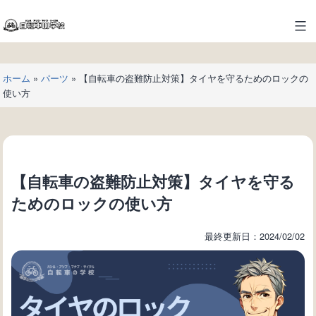
コ
ン
自
テ
転
ン
車
ツ
ホーム
»
パーツ
»
【自転車の盗難防止対策】タイヤを守るためのロックの
の
へ
使い方
学
ス
校
キ
ッ
プ
【自転車の盗難防止対策】タイヤを守る
ためのロックの使い方
最終更新日：2024/02/02