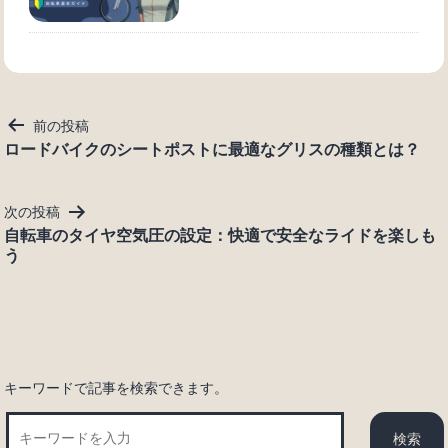
投
前の投稿
稿
ロードバイクのシートポストに最適なグリスの種類とは？
ナ
ビ
次の投稿
ゲ
自転車のタイヤ空気圧の設定：快適で安全なライドを楽しも
ー
う
シ
ョ
ン
キーワードで記事を検索できます。