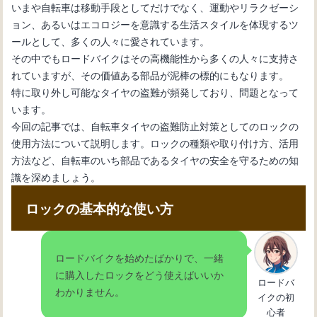
いまや自転車は移動手段としてだけでなく、運動やリラクゼーシ
ョン、あるいはエコロジーを意識する生活スタイルを体現するツ
ールとして、多くの人々に愛されています。
自転車初心者のためのメンテナンス
その中でもロードバイクはその高機能性から多くの人々に支持さ
術：変速機のワイヤー交換
れていますが、その価値ある部品が泥棒の標的にもなります。
特に取り外し可能なタイヤの盗難が頻発しており、問題となって
います。
自転車の内装変速機の仕組みとメンテ
今回の記事では、自転車タイヤの盗難防止対策としてのロックの
ナンス方法を理解しよう
使用方法について説明します。ロックの種類や取り付け方、活用
方法など、自転車のいち部品であるタイヤの安全を守るための知
識を深めましょう。
自転車の変速機が動かない：その原因
と解決法を紹介
ロックの基本的な使い方
自転車の変速機の使い方：基本操作と
ロードバイクを始めたばかりで、一緒
効果的なギア選択法
に購入したロックをどう使えばいいか
ロードバ
わかりません。
イクの初
心者