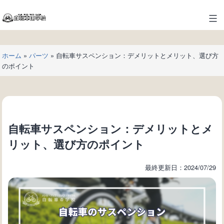
コ
ン
自
テ
転
ン
車
ツ
ホーム
»
パーツ
»
自転車サスペンション：デメリットとメリット、選び方
の
へ
のポイント
学
ス
校
キ
ッ
プ
自転車サスペンション：デメリットとメ
リット、選び方のポイント
最終更新日：2024/07/29