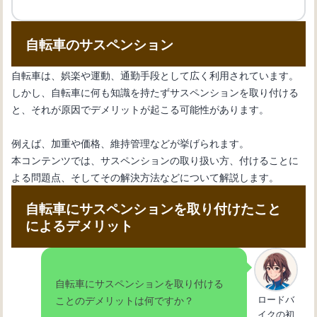
自転車の新しい変速機の取り付け方
法：正確な設置手順を知ろう
自転車のサスペンション
自転車は、娯楽や運動、通勤手段として広く利用されています。
自転車初心者のためのメンテナンス
しかし、自転車に何も知識を持たずサスペンションを取り付ける
術：変速機のワイヤー交換
と、それが原因でデメリットが起こる可能性があります。
例えば、加重や価格、維持管理などが挙げられます。
自転車の内装変速機の仕組みとメンテ
本コンテンツでは、サスペンションの取り扱い方、付けることに
ナンス方法を理解しよう
よる問題点、そしてその解決方法などについて解説します。
自転車にサスペンションを取り付けたこと
自転車の変速機が動かない：その原因
によるデメリット
と解決法を紹介
自転車にサスペンションを取り付ける
自転車の変速機の使い方：基本操作と
ロードバ
ことのデメリットは何ですか？
効果的なギア選択法
イクの初