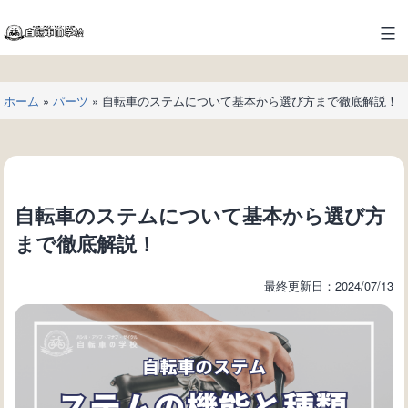
コ
ン
自
テ
転
ン
車
ツ
ホーム
»
パーツ
»
自転車のステムについて基本から選び方まで徹底解説！
の
へ
学
ス
校
キ
ッ
プ
自転車のステムについて基本から選び方
まで徹底解説！
最終更新日：2024/07/13