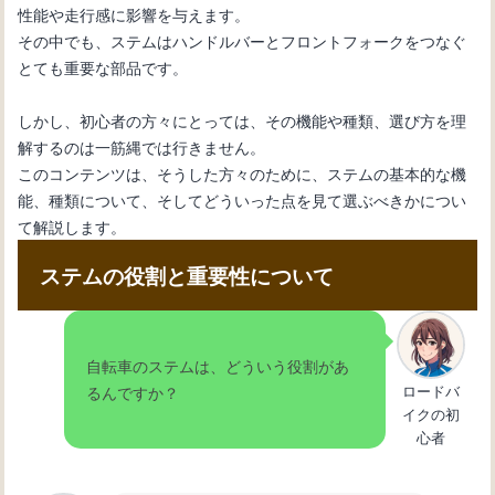
性能や走行感に影響を与えます。
その中でも、ステムはハンドルバーとフロントフォークをつなぐ
自転車初心者のためのメンテナンス
とても重要な部品です。
術：変速機のワイヤー交換
しかし、初心者の方々にとっては、その機能や種類、選び方を理
解するのは一筋縄では行きません。
自転車の内装変速機の仕組みとメンテ
このコンテンツは、そうした方々のために、ステムの基本的な機
ナンス方法を理解しよう
能、種類について、そしてどういった点を見て選ぶべきかについ
て解説します。
自転車の変速機が動かない：その原因
ステムの役割と重要性について
と解決法を紹介
自転車のステムは、どういう役割があ
自転車の変速機の使い方：基本操作と
ロードバ
るんですか？
効果的なギア選択法
イクの初
心者
自転車の変速機が故障：修理方法と必