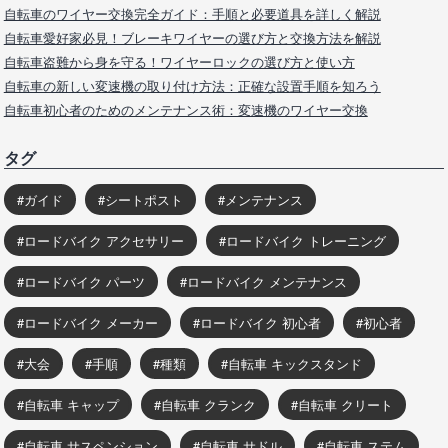
自転車のワイヤー交換完全ガイド：手順と必要道具を詳しく解説
自転車愛好家必見！ブレーキワイヤーの選び方と交換方法を解説
自転車盗難から身を守る！ワイヤーロックの選び方と使い方
自転車の新しい変速機の取り付け方法：正確な設置手順を知ろう
自転車初心者のためのメンテナンス術：変速機のワイヤー交換
タグ
ガイド
シートポスト
メンテナンス
ロードバイク アクセサリー
ロードバイク トレーニング
ロードバイク パーツ
ロードバイク メンテナンス
ロードバイク メーカー
ロードバイク 初心者
初心者
大会
手順
種類
自転車 キックスタンド
自転車 キャップ
自転車 クランク
自転車 クリート
自転車 サスペンション
自転車 サドル
自転車 ステム