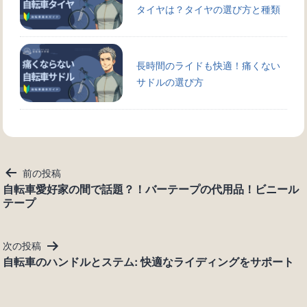
タイヤは？タイヤの選び方と種類
長時間のライドも快適！痛くない
サドルの選び方
投
前の投稿
稿
自転車愛好家の間で話題？！バーテープの代用品！ビニール
テープ
ナ
ビ
ゲ
次の投稿
ー
自転車のハンドルとステム: 快適なライディングをサポート
シ
ョ
ン