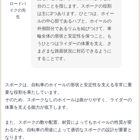
ロードバ
要なツール
分のことを指します。スポークの役割
イクの先
は主に2つあります。ひとつは、ホイー
生
ルの中心部であるハブと、ホイールの
自転車初心者必見！変速機の仕組みと
外側部分であるリムを結びつけて、車
使い方を徹底解説
輪全体の形状と安定性を保つこと。も
うひとつはライダーの体重を支え、さ
まざまな路面状況に対応できるように
することです。
スポークは、自転車のホイールの形状と安定性を支える非常に重
要な役割を果たしています。
そのため、スポークなしのホイールは曲がりやすく、ライダーの
体重を支える能力が低下します。
また、スポークの数や配置、材質によってもホイールの性質が変
わるため、自転車の用途によって適切なスポークの設計が重要と
なります。