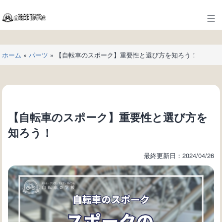
コ
ン
自
テ
転
ン
車
ツ
ホーム
»
パーツ
»
【自転車のスポーク】重要性と選び方を知ろう！
の
へ
学
ス
校
キ
ッ
プ
【自転車のスポーク】重要性と選び方を
知ろう！
最終更新日：2024/04/26