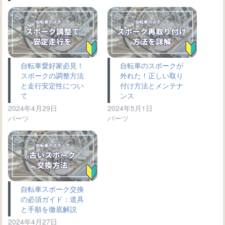
自転車愛好家必見！
自転車のスポークが
スポークの調整方法
外れた！正しい取り
と走行安定性につい
付け方法とメンテナ
て
ンス
2024年4月29日
2024年5月1日
パーツ
パーツ
自転車スポーク交換
の必須ガイド：道具
と手順を徹底解説
2024年4月27日