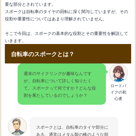
要な部分とされています。
スポークは自転車のタイヤの回転に深く関与していますが、その
自転車初心者のためのメンテナンス
役割や重要性についてはあまり理解されていません。
術：変速機のワイヤー交換
そこで今回は、スポークの基本的な役割とその重要性を解説して
いきます。
自転車の内装変速機の仕組みとメンテ
ナンス方法を理解しよう
自転車のスポークとは？
自転車の変速機が動かない：その原因
週末のサイクリングが趣味なんです
と解決法を紹介
が、自転車について詳しく知りたく
ロードバ
て。スポークって何ですか？どんな役
イクの初
割を果たしているのでしょうか？
心者
自転車の変速機の使い方：基本操作と
効果的なギア選択法
スポークとは、自転車のタイヤ部分に
自転車の変速機が故障：修理方法と必
ある、通常はメタル製の棒のような部