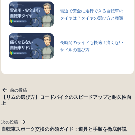
雪道で安全に走行できる自転車の
タイヤは？タイヤの選び方と種類
長時間のライドも快適！痛くない
サドルの選び方
投
前の投稿
稿
【リムの選び方】ロードバイクのスピードアップと耐久性向
上
ナ
ビ
ゲ
次の投稿
ー
自転車スポーク交換の必須ガイド：道具と手順を徹底解説
シ