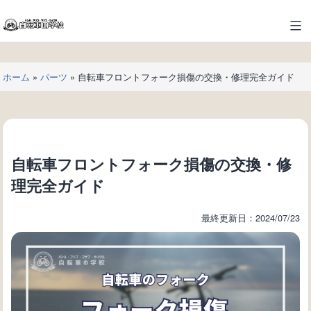
コ
ン
自
テ
転
ン
車
ツ
ホーム
»
パーツ
»
自転車フロントフォーク損傷の交換・修理完全ガイド
の
へ
学
ス
校
キ
ッ
プ
自転車フロントフォーク損傷の交換・修
理完全ガイド
最終更新日：2024/07/23