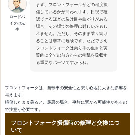
自転車の変速機が故障：修理方法と必
まず、フロントフォークがどの程度損
要なツール
傷しているかが問われます。目視で確
ロードバ
認できるほどの裂け目や曲がりがある
イクの先
場合、その場での修理は難しいかもし
生
れません。ただし、そのまま乗り続け
自転車初心者必見！変速機の仕組みと
ることは非常に危険です、ただでさえ
使い方を徹底解説
フロントフォークは乗り手の重さと実
質的に全ての前方からの衝撃を吸収す
る重要なパーツですからね。
フロントフォークは、自転車の安全性と乗り心地に大きな影響を
与えます。
損傷したまま乗ると、最悪の場合、事故に繋がる可能性があるの
で注意が必要です。
フロントフォーク損傷時の修理と交換につ
いて