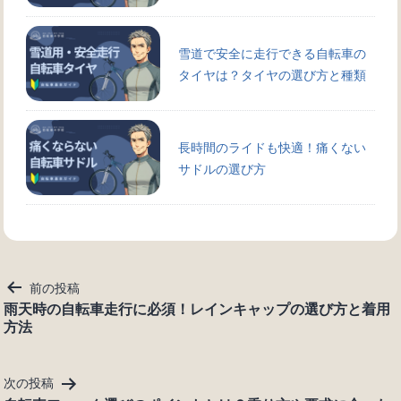
雪道で安全に走行できる自転車の
タイヤは？タイヤの選び方と種類
長時間のライドも快適！痛くない
サドルの選び方
投
前の投稿
稿
雨天時の自転車走行に必須！レインキャップの選び方と着用
方法
ナ
ビ
ゲ
次の投稿
ー