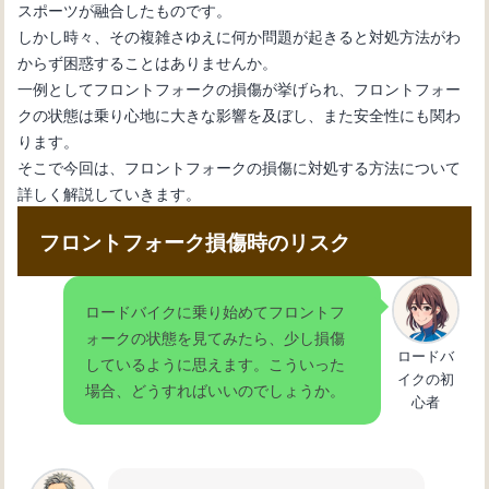
スポーツが融合したものです。
しかし時々、その複雑さゆえに何か問題が起きると対処方法がわ
からず困惑することはありませんか。
自転車初心者のためのメンテナンス
一例としてフロントフォークの損傷が挙げられ、フロントフォー
術：変速機のワイヤー交換
クの状態は乗り心地に大きな影響を及ぼし、また安全性にも関わ
ります。
そこで今回は、フロントフォークの損傷に対処する方法について
自転車の内装変速機の仕組みとメンテ
詳しく解説していきます。
ナンス方法を理解しよう
フロントフォーク損傷時のリスク
自転車の変速機が動かない：その原因
ロードバイクに乗り始めてフロントフ
と解決法を紹介
ォークの状態を見てみたら、少し損傷
ロードバ
しているように思えます。こういった
イクの初
場合、どうすればいいのでしょうか。
自転車の変速機の使い方：基本操作と
心者
効果的なギア選択法