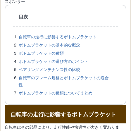
スポンサー
目次
自転車のワイヤー交換完全ガイド：手
順と必要道具を詳しく解説
自転車の走行に影響するボトムブラケット
ボトムブラケットの基本的な概念
自転車愛好家必見！ブレーキワイヤー
ボトムブラケットの種類
の選び方と交換方法を解説
ボトムブラケットの選び方のポイント
ベアリングメンテナンス性の比較
自転車のフレーム規格とボトムブラケットの適合
自転車盗難から身を守る！ワイヤーロ
性
ックの選び方と使い方
ボトムブラケットの種類についてまとめ
自転車の新しい変速機の取り付け方
自転車の走行に影響するボトムブラケット
法：正確な設置手順を知ろう
自転車はその部品により、走行性能や快適性が大きく変わりま