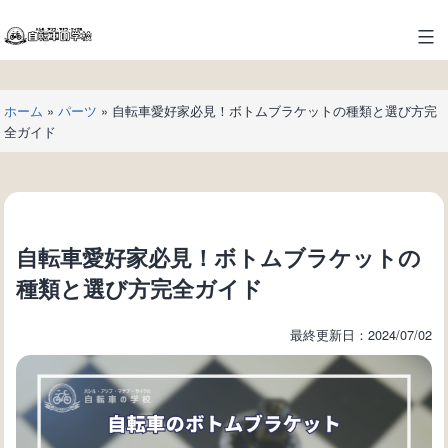
コ
ン
自
テ
転
ン
車
ツ
ホーム
»
パーツ
»
自転車愛好家必見！ボトムブラケットの種類と選び方完
の
へ
全ガイド
学
ス
校
キ
ッ
プ
自転車愛好家必見！ボトムブラケットの
種類と選び方完全ガイド
最終更新日：2024/07/02