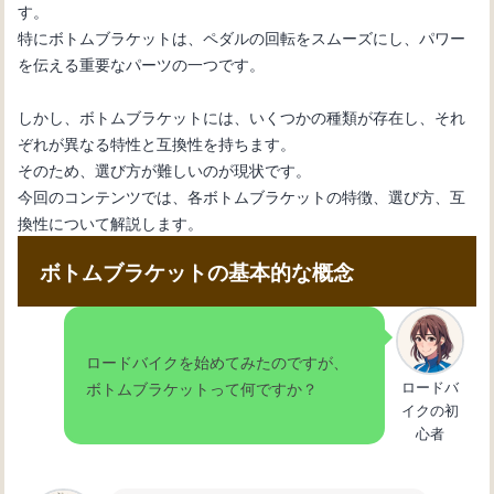
す。
自転車初心者のためのメンテナンス
特にボトムブラケットは、ペダルの回転をスムーズにし、パワー
術：変速機のワイヤー交換
を伝える重要なパーツの一つです。
しかし、ボトムブラケットには、いくつかの種類が存在し、それ
自転車の内装変速機の仕組みとメンテ
ぞれが異なる特性と互換性を持ちます。
ナンス方法を理解しよう
そのため、選び方が難しいのが現状です。
今回のコンテンツでは、各ボトムブラケットの特徴、選び方、互
換性について解説します。
自転車の変速機が動かない：その原因
と解決法を紹介
ボトムブラケットの基本的な概念
自転車の変速機の使い方：基本操作と
ロードバイクを始めてみたのですが、
効果的なギア選択法
ロードバ
ボトムブラケットって何ですか？
イクの初
心者
自転車の変速機が故障：修理方法と必
要なツール