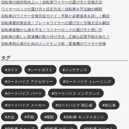
自転車の操作性向上へ！自転車ワイヤーの選び方と交換方法
ワイヤーロックの選び方と設定方法！自転車を守る鍵の種類
自転車のワイヤー交換完全ガイド：手順と必要道具を詳しく解説
自転車愛好家必見！ブレーキワイヤーの選び方と交換方法を解説
自転車盗難から身を守る！ワイヤーロックの選び方と使い方
自転車の新しい変速機の取り付け方法：正確な設置手順を知ろう
自転車初心者のためのメンテナンス術：変速機のワイヤー交換
タグ
ガイド
シートポスト
メンテナンス
ロードバイク アクセサリー
ロードバイク トレーニング
ロードバイク パーツ
ロードバイク メンテナンス
ロードバイク メーカー
ロードバイク 初心者
初心者
大会
手順
種類
自転車 キックスタンド
自転車 キャップ
自転車 クランク
自転車 クリート