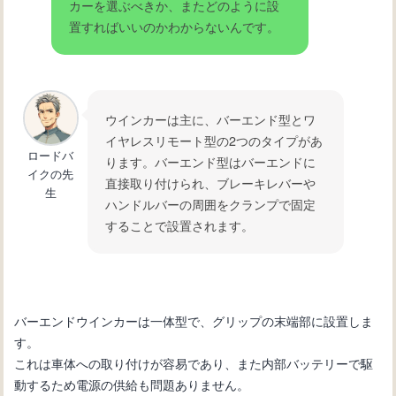
カーを選ぶべきか、またどのように設
自転車の変速機が故障：修理方法と必
置すればいいのかわからないんです。
要なツール
自転車初心者必見！変速機の仕組みと
使い方を徹底解説
ウインカーは主に、バーエンド型とワ
イヤレスリモート型の2つのタイプがあ
ロードバ
ります。バーエンド型はバーエンドに
イクの先
直接取り付けられ、ブレーキレバーや
生
ハンドルバーの周囲をクランプで固定
することで設置されます。
バーエンドウインカーは一体型で、グリップの末端部に設置しま
す。
これは車体への取り付けが容易であり、また内部バッテリーで駆
動するため電源の供給も問題ありません。