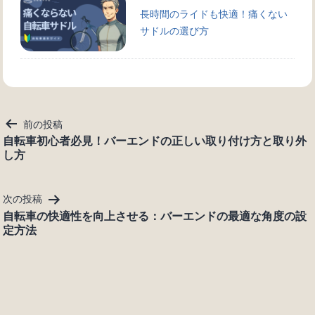
長時間のライドも快適！痛くない
サドルの選び方
投
前の投稿
稿
自転車初心者必見！バーエンドの正しい取り付け方と取り外
し方
ナ
ビ
ゲ
次の投稿
ー
自転車の快適性を向上させる：バーエンドの最適な角度の設
シ
定方法
ョ
ン