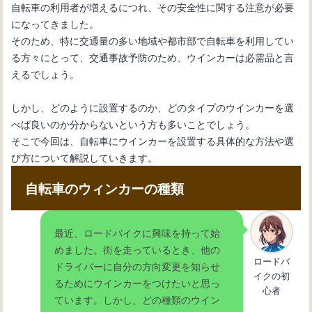
自転車の利用者が増えるにつれ、その安全性に関する注意が必要
になってきました。
そのため、特に交通量の多い地域や都市部で自転車を利用してい
自転車初心者のためのメンテナンス
る方々にとって、交通事故予防のため、ウインカーは必需品と言
術：変速機のワイヤー交換
えるでしょう。
しかし、どのように設置するのか、どのタイプのウインカーを選
自転車の内装変速機の仕組みとメンテ
べば良いのか分からないという方も多いことでしょう。
ナンス方法を理解しよう
そこで今回は、自転車にウインカーを設置する具体的な方法や選
び方について解説していきます。
自転車の変速機が動かない：その原因
自転車のウィンカーの種類
と解決法を紹介
最近、ロードバイクに興味を持って始
めました。街を走っているとき、他の
自転車の変速機の使い方：基本操作と
ロードバ
ドライバーに自分の方向変更を知らせ
効果的なギア選択法
イクの初
るためにウインカーをつけたいと思っ
心者
ています。しかし、どの種類のウイン