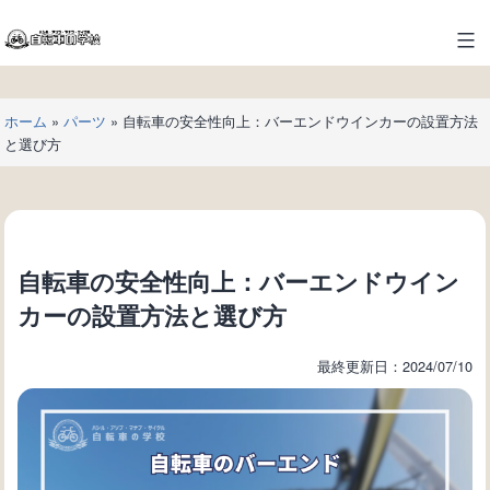
コ
ン
自
テ
転
ン
車
ツ
ホーム
»
パーツ
»
自転車の安全性向上：バーエンドウインカーの設置方法
の
へ
と選び方
学
ス
校
キ
ッ
プ
自転車の安全性向上：バーエンドウイン
カーの設置方法と選び方
最終更新日：2024/07/10