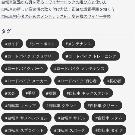
自転車盗難から身を守る！ワイヤーロックの選び方と使い方
自転車の新しい変速機の取り付け方法：正確な設置手順を知ろう
自転車初心者のためのメンテナンス術：変速機のワイヤー交換
タグ
ガイド
シートポスト
メンテナンス
ロードバイク アクセサリー
ロードバイク トレーニング
ロードバイク パーツ
ロードバイク メンテナンス
ロードバイク メーカー
ロードバイク 初心者
初心者
大会
手順
種類
自転車 キックスタンド
自転車 キャップ
自転車 クランク
自転車 クリート
自転車 サスペンション
自転車 サドル
自転車 ステム
自転車 スプロケット
自転車 スポーク
自転車 タイヤ