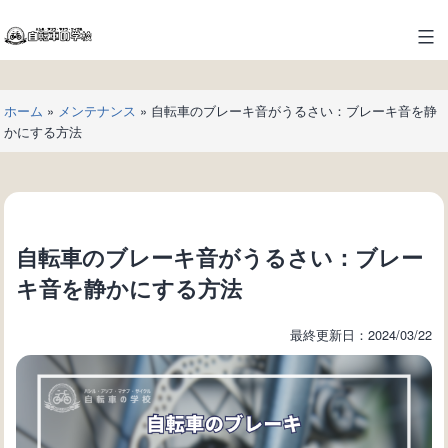
コ
ン
自
テ
転
ン
車
ツ
ホーム
»
メンテナンス
»
自転車のブレーキ音がうるさい：ブレーキ音を静
の
へ
かにする方法
学
ス
校
キ
ッ
プ
自転車のブレーキ音がうるさい：ブレー
キ音を静かにする方法
最終更新日：2024/03/22