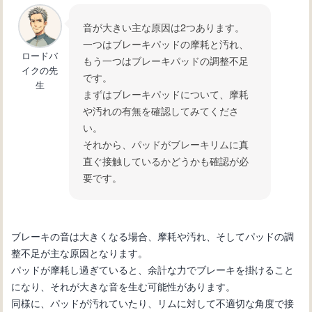
気入れ方について解説
音が大きい主な原因は2つあります。
一つはブレーキパッドの摩耗と汚れ、
ロードバ
自転車のバルブの根本から空気漏れ！
もう一つはブレーキパッドの調整不足
イクの先
その原因と修理方法を解説
です。
生
まずはブレーキパッドについて、摩耗
や汚れの有無を確認してみてくださ
い。
それから、パッドがブレーキリムに真
直ぐ接触しているかどうかも確認が必
要です。
ブレーキの音は大きくなる場合、摩耗や汚れ、そしてパッドの調
整不足が主な原因となります。
パッドが摩耗し過ぎていると、余計な力でブレーキを掛けること
になり、それが大きな音を生む可能性があります。
同様に、パッドが汚れていたり、リムに対して不適切な角度で接