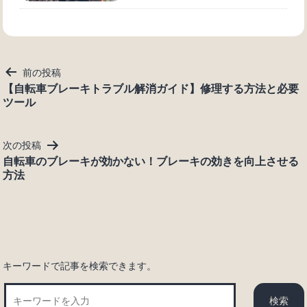
投
前の投稿
稿
【自転車ブレーキトラブル解消ガイド】修理する方法と必要
ツール
ナ
ビ
ゲ
次の投稿
ー
自転車のブレーキが効かない！ブレーキの効きを向上させる
シ
方法
ョ
ン
キーワードで記事を検索できます。