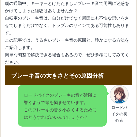
朝の通勤中、キーキーとけたたましいブレーキ音で周囲に迷惑を
かけてしまった経験はありませんか？
【自転車のブレーキ音問題】解消方法
自転車のブレーキ音は、自分だけでなく周囲にも不快な思いをさ
について
せてしまうだけでなく、トラブルのサインである可能性もありま
す。
この記事では、うるさいブレーキ音の原因と、静かにする方法を
自転車のブレーキ調整について：正し
ご紹介します。
い手順を解説
簡単な調整で解決できる場合もあるので、ぜひ参考にしてみてく
ださい。
【自転車のブレーキ】左右のバランス
ブレーキ音の大きさとその原因分析
の調整方法と重要性
ロードバイクのブレーキの音が近隣に
響くようで頭を悩ませています。
電動自転車のブレーキメンテナンス：
ロードバ
このブレーキの音を小さくするために
安全と快適をサポート
イクの初
はどうすればいいんでしょうか？
心者
【自転車の空気入れ】米式バルブの空